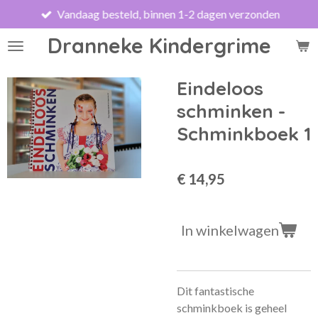
Vandaag besteld, binnen 1-2 dagen verzonden
Ga
direct
Dranneke Kindergrime
naar
de
hoofdinhoud
Eindeloos
schminken -
Schminkboek 1
€ 14,95
In winkelwagen
Dit fantastische
schminkboek is geheel