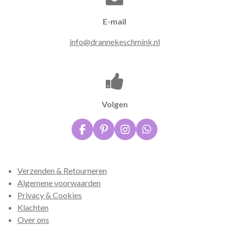
E-mail
info@drannekeschmink.nl
Volgen
F
P
I
W
a
i
n
h
c
n
s
a
e
t
t
t
Verzenden & Retourneren
b
e
a
s
o
r
g
A
Algemene voorwaarden
o
e
r
p
Privacy & Cookies
k
s
a
p
Klachten
t
m
Over ons