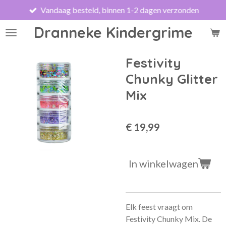
Vandaag besteld, binnen 1-2 dagen verzonden
Ga
direct
Dranneke Kindergrime
naar
de
hoofdinhoud
Festivity
Chunky Glitter
Mix
€ 19,99
In winkelwagen
Elk feest vraagt ​​om
Festivity Chunky Mix. De