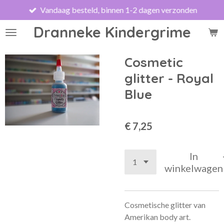
Vandaag besteld, binnen 1-2 dagen verzonden
Ga
direct
Dranneke Kindergrime
naar
de
hoofdinhoud
Cosmetic
glitter - Royal
Blue
€ 7,25
In
winkelwagen
Cosmetische glitter van
Amerikan body art.