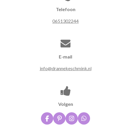
Telefoon
0651302244
E-mail
info@drannekeschmink.nl
Volgen
F
P
I
W
a
i
n
h