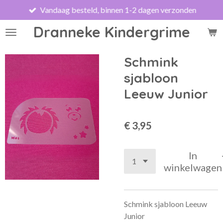
Vandaag besteld, binnen 1-2 dagen verzonden
Ga
direct
Dranneke Kindergrime
naar
de
hoofdinhoud
Schmink
sjabloon
Leeuw Junior
€ 3,95
In
winkelwagen
Schmink sjabloon Leeuw
Junior