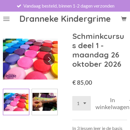
Vandaag besteld, binnen 1-2 dagen verzonden
Ga
direct
Dranneke Kindergrime
naar
de
hoofdinhoud
Schminkcursu
s deel 1 -
maandag 26
oktober 2026
€ 85,00
In
winkelwagen
In 3 lessen leer je de basis