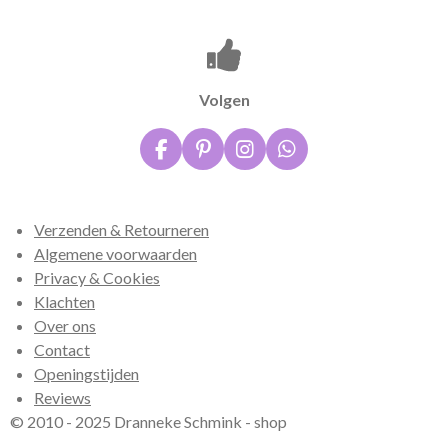
Volgen
F
P
I
W
a
i
n
h
c
n
s
a
e
t
t
t
Verzenden & Retourneren
b
e
a
s
o
r
g
A
Algemene voorwaarden
o
e
r
p
Privacy & Cookies
k
s
a
p
Klachten
t
m
Over ons
Contact
Openingstijden
Reviews
© 2010 - 2025 Dranneke Schmink - shop