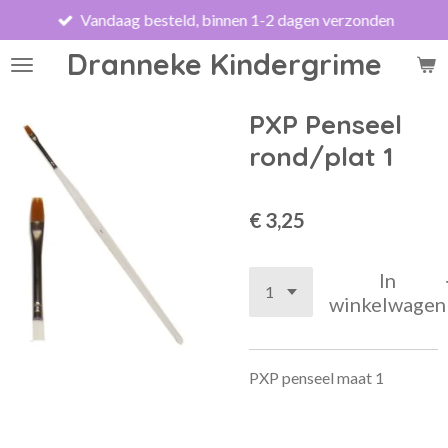
Vandaag besteld, binnen 1-2 dagen verzonden
Ga
direct
Dranneke Kindergrime
naar
de
hoofdinhoud
PXP Penseel
rond/plat 1
€ 3,25
In
winkelwagen
PXP penseel maat 1