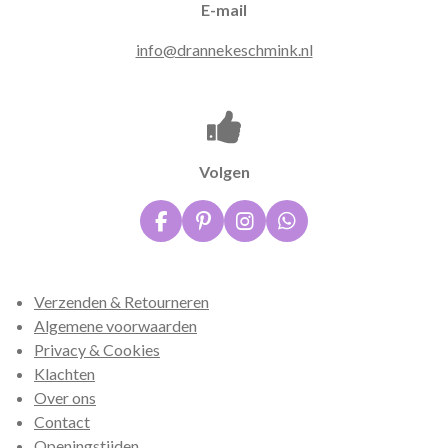
E-mail
info@drannekeschmink.nl
Volgen
F
P
I
W
a
i
n
h
c
n
s
a
e
t
t
t
Verzenden & Retourneren
b
e
a
s
o
r
g
A
Algemene voorwaarden
o
e
r
p
Privacy & Cookies
k
s
a
p
Klachten
t
m
Over ons
Contact
Openingstijden