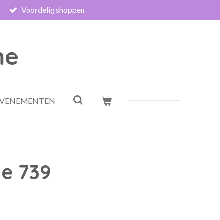
Voordelig shoppen
me
EVENEMENTEN
te 739