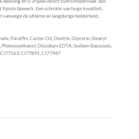
dekking en is vrijwel direct overschilderbaar, dus
 fijnste lijnwerk. Een schmink van hoge kwaliteit,
rt vanwege de ultieme en langdurige helderheid,
te, Paraffin, Castor Oil, Dextrin, Glycerin, Stearyl
, Phenoxyethanol, Disodium EDTA, Sodium Banzoate,
, CI77163, CI77891, CI77947