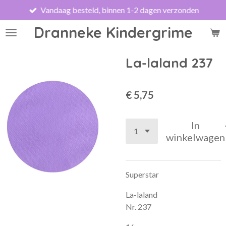
Vandaag besteld, binnen 1-2 dagen verzonden
Ga
direct
Dranneke Kindergrime
naar
de
hoofdinhoud
La-laland 237
€ 5,75
In
winkelwagen
Superstar
La-laland
Nr. 237