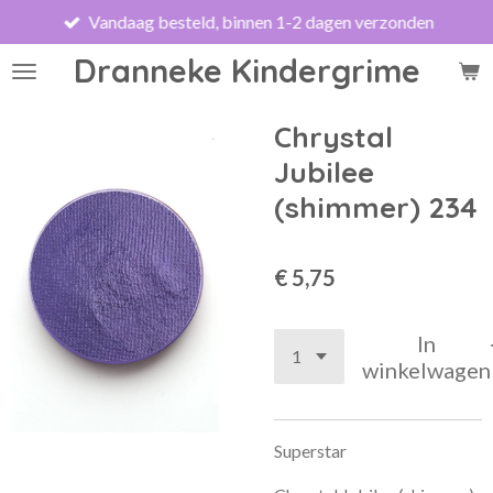
Vandaag besteld, binnen 1-2 dagen verzonden
Ga
direct
Dranneke Kindergrime
naar
de
hoofdinhoud
Chrystal
Jubilee
(shimmer) 234
€ 5,75
In
winkelwagen
Superstar