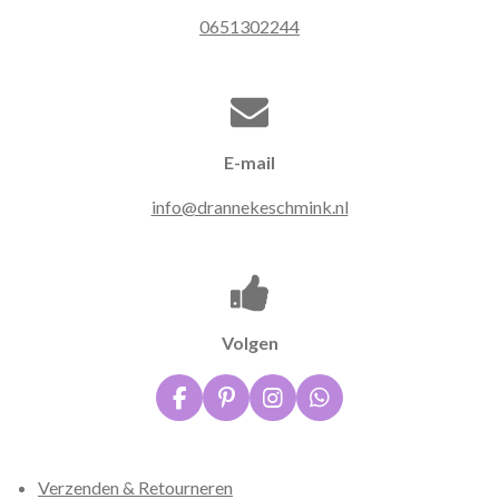
0651302244
E-mail
info@drannekeschmink.nl
Volgen
F
P
I
W
a
i
n
h
c
n
s
a
e
t
t
t
Verzenden & Retourneren
b
e
a
s