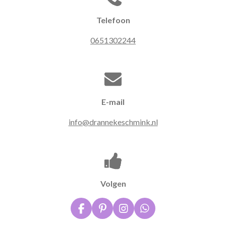
Telefoon
0651302244
E-mail
info@drannekeschmink.nl
Volgen
F
P
I
W
a
i
n
h