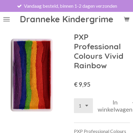
Vandaag besteld, binnen 1-2 dagen verzonden
Ga
direct
Dranneke Kindergrime
naar
de
hoofdinhoud
PXP
Professional
Colours Vivid
Rainbow
€ 9,95
In
winkelwagen
PXP Professional Colours