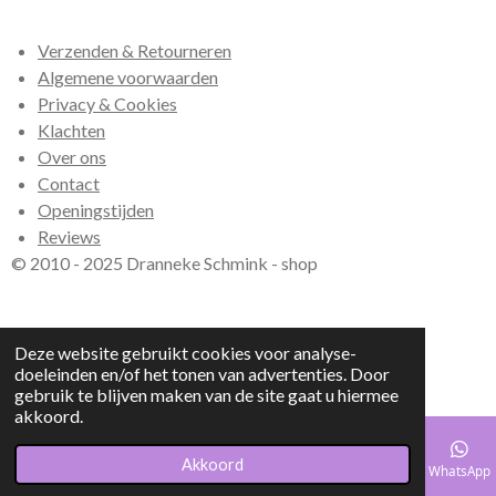
c
n
s
a
e
t
t
t
Verzenden & Retourneren
b
e
a
s
o
r
g
A
Algemene voorwaarden
o
e
r
p
Privacy & Cookies
k
s
a
p
Klachten
t
m
Over ons
Contact
Openingstijden
Reviews
© 2010 - 2025 Dranneke Schmink - shop
Deze website gebruikt cookies voor analyse-
doeleinden en/of het tonen van advertenties. Door
gebruik te blijven maken van de site gaat u hiermee
akkoord.
Akkoord
E-mailadres
Telefoonnummer
Kaart
WhatsApp