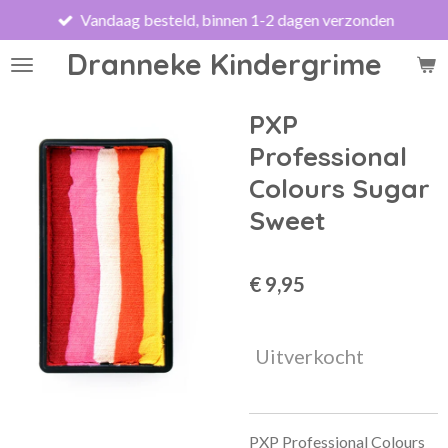
Vandaag besteld, binnen 1-2 dagen verzonden
Ga
direct
Dranneke Kindergrime
naar
de
hoofdinhoud
PXP
Professional
Colours Sugar
Sweet
€ 9,95
Uitverkocht
PXP Professional Colours