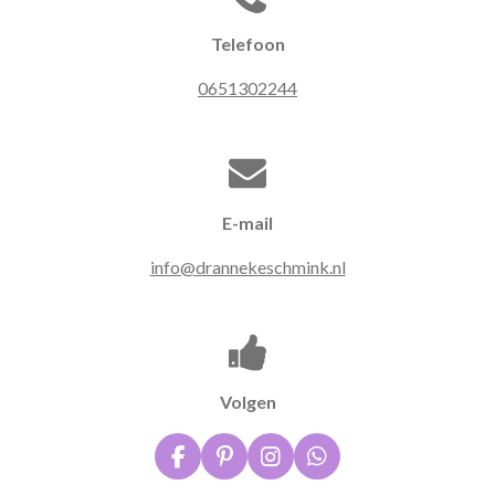
Telefoon
0651302244
E-mail
info@drannekeschmink.nl
Volgen
F
P
I
W
a
i
n
h