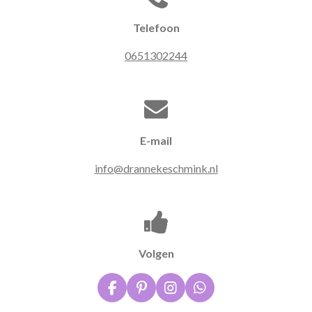
Telefoon
0651302244
E-mail
info@drannekeschmink.nl
Volgen
F
P
I
W
a
i
n
h