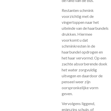
de rand van de bus.
Restanten schmink
voorzichtig met de
vingertoppen naar het
uiteinde van de haarbundels
drukken. Hiermee
voorkomt u dat
schminkresten in de
haarbundel opdrogen en
het haar vervormd. Op een
zachte absorberende doek
het water zorgvuldig
uitvegen en daardoor de
penseel weer zijn
oorspronkelijke vorm
geven.
Vervolgens liggend,
enigszins schuin, of