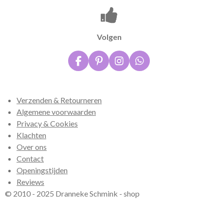
Volgen
F
P
I
W
a
i
n
h
c
n
s
a
e
t
t
t
Verzenden & Retourneren
b
e
a
s
o
r
g
A
Algemene voorwaarden
o
e
r
p
Privacy & Cookies
k
s
a
p
Klachten
t
m
Over ons
Contact
Openingstijden
Reviews
© 2010 - 2025 Dranneke Schmink - shop