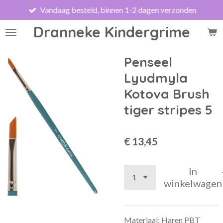
Vandaag besteld, binnen 1-2 dagen verzonden
Ga
direct
Dranneke Kindergrime
naar
de
hoofdinhoud
Penseel
Lyudmyla
Kotova Brush
tiger stripes 5
€ 13,45
In
winkelwagen
Materiaal: Haren PBT