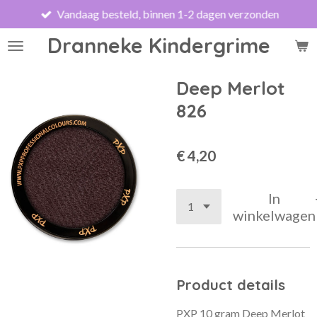
Vandaag besteld, binnen 1-2 dagen verzonden
Ga
direct
Dranneke Kindergrime
naar
de
hoofdinhoud
Deep Merlot
826
€ 4,20
In
winkelwagen
Product details
PXP 10 gram Deep Merlot