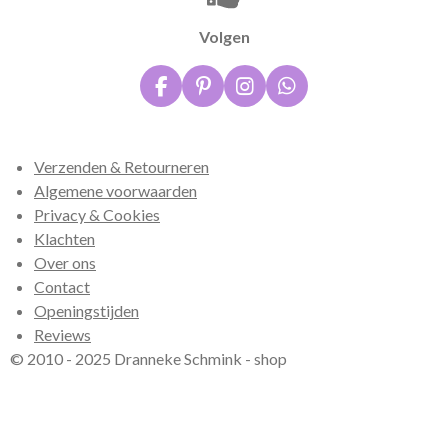
Volgen
F
P
I
W
a
i
n
h
c
n
s
a
e
t
t
t
Verzenden & Retourneren
b
e
a
s
o
r
g
A
Algemene voorwaarden
o
e
r
p
Privacy & Cookies
k
s
a
p
Klachten
t
m
Over ons
Contact
Openingstijden
Reviews
© 2010 - 2025 Dranneke Schmink - shop