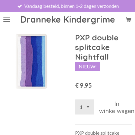
Vandaag besteld, binnen 1-2 dagen verzonden
Ga
direct
Dranneke Kindergrime
naar
de
hoofdinhoud
PXP double
splitcake
Nightfall
NIEUW!
€ 9,95
In
winkelwagen
PXP double splitcake