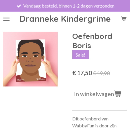
Vandaag besteld, binnen 1-2 dagen verzonden
Ga
direct
Dranneke Kindergrime
naar
de
hoofdinhoud
Oefenbord
Boris
Sale!
€ 17,50
€ 19,90
In winkelwagen
Dit oefenbord van
WabbyFun is door zijn