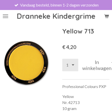
Vandaag besteld, binnen 1-2 dagen verzonden
Ga
direct
Dranneke Kindergrime
naar
de
hoofdinhoud
Yellow 713
€ 4,20
In
winkelwagen
Professional Colours PXP
Yellow
Nr. 42713
10 gram