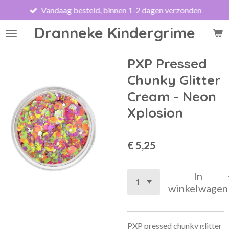
Vandaag besteld, binnen 1-2 dagen verzonden
Ga
direct
Dranneke Kindergrime
naar
de
hoofdinhoud
PXP Pressed
Chunky Glitter
Cream - Neon
Xplosion
€ 5,25
In
winkelwagen
PXP pressed chunky glitter