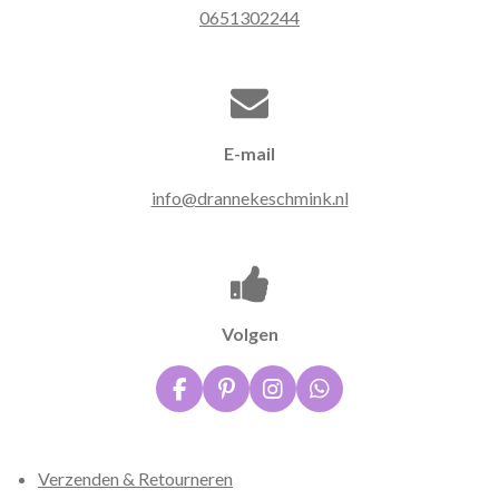
0651302244
E-mail
info@drannekeschmink.nl
Volgen
F
P
I
W
a
i
n
h
c
n
s
a
e
t
t
t
Verzenden & Retourneren
b
e
a
s