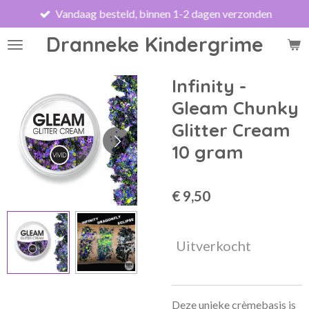
Vandaag besteld, binnen 1-2 dagen verzonden
Ga
direct
Dranneke Kindergrime
naar
de
hoofdinhoud
Infinity -
Gleam Chunky
Glitter Cream
10 gram
€ 9,50
Uitverkocht
Deze unieke crèmebasis is