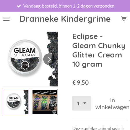
Vandaag besteld, binnen 1-2 dagen verzonden
Ga
direct
Dranneke Kindergrime
naar
de
hoofdinhoud
Eclipse -
Gleam Chunky
Glitter Cream
10 gram
€ 9,50
In
winkelwagen
Deze unieke crèmebasis is