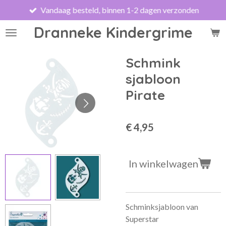
Vandaag besteld, binnen 1-2 dagen verzonden
Ga
direct
Dranneke Kindergrime
naar
de
hoofdinhoud
Schmink
sjabloon
Pirate
€ 4,95
In winkelwagen
Schminksjabloon van
Superstar