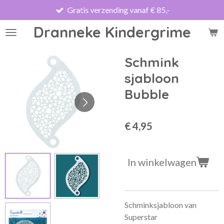
Gratis verzending vanaf € 85,-
Ga
direct
Dranneke Kindergrime
naar
de
hoofdinhoud
Schmink
sjabloon
Bubble
€ 4,95
In winkelwagen
Schminksjabloon van
Superstar