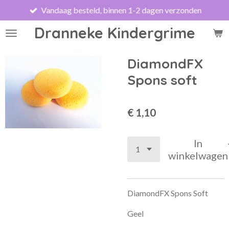
Vandaag besteld, binnen 1-2 dagen verzonden
Ga
direct
Dranneke Kindergrime
naar
de
hoofdinhoud
DiamondFX
Spons soft
€ 1,10
In
winkelwagen
DiamondFX Spons Soft
Geel