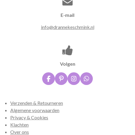
E-mail
info@drannekeschmink.nl
Volgen
F
P
I
W
a
i
n
h
c
n
s
a
e
t
t
t
Verzenden & Retourneren
b
e
a
s
o
r
g
A
Algemene voorwaarden
o
e
r
p
Privacy & Cookies
k
s
a
p
Klachten
t
m
Over ons