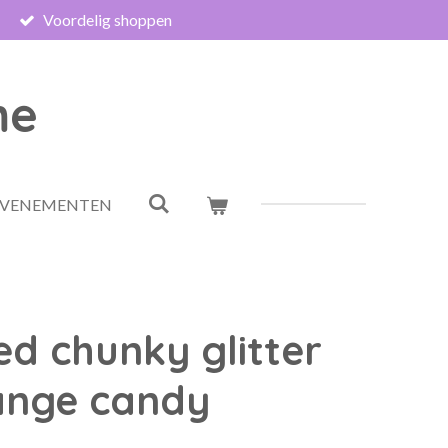
Voordelig shoppen
me
EVENEMENTEN
ed chunky glitter
ange candy