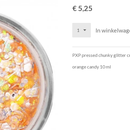
€ 5,25
In winkelwag
PXP pressed chunky glitter 
orange candy 10 ml