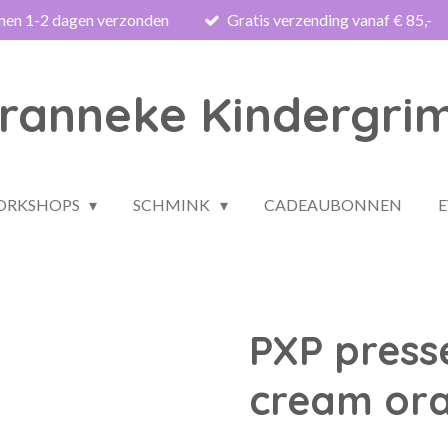
nnen 1-2 dagen verzonden
Gratis verzending vanaf € 85,-
ranneke Kindergri
WORKSHOPS
SCHMINK
CADEAUBONNEN
PXP press
cream or