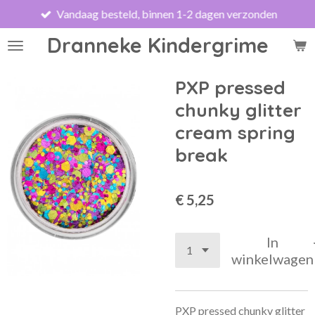
Vandaag besteld, binnen 1-2 dagen verzonden
Ga
direct
Dranneke Kindergrime
naar
de
hoofdinhoud
PXP pressed
chunky glitter
cream spring
break
€ 5,25
In
winkelwagen
PXP pressed chunky glitter