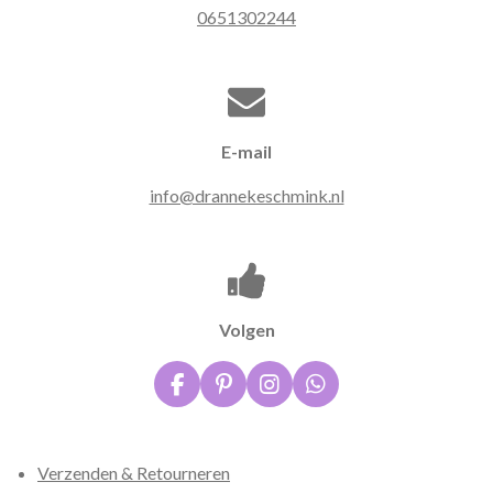
0651302244
E-mail
info@drannekeschmink.nl
Volgen
F
P
I
W
a
i
n
h
c
n
s
a
e
t
t
t
Verzenden & Retourneren
b
e
a
s