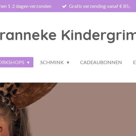
nnen 1-2 dagen verzonden
Gratis verzending vanaf € 85,-
ranneke Kindergri
WORKSHOPS
SCHMINK
CADEAUBONNEN